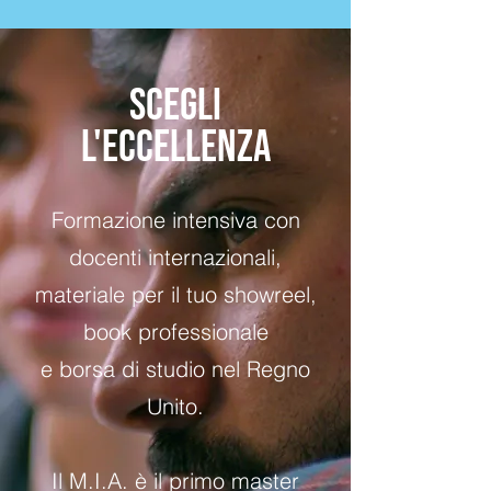
SCEGLI
L'ECCELLENZA
Formazione intensiva con
docenti internazionali,
materiale per il tuo showreel,
book professionale
e borsa di studio nel Regno
Unito.
Il M.I.A. è il primo master