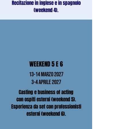
Recitazione in inglese e in spagnolo
(weekend 4).
WEEKEND 5 E 6
13-14 marzo 2027
3-4 aprile 2027
Casting e business of acting
con ospiti esterni (weekend 5).
Esperienza da set con professionisti
esterni (weekend 6).