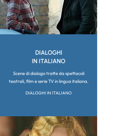
DIALOGHI
IN ITALIANO
Scene di dialogo tratte da spettacoli
teatrali, film e serie TV in lingua italiana.
DIALOGHI IN ITALIANO